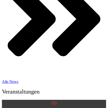
Alle News
Veranstal­tungen
06
AUG.
EVS CUP um den Weforma Pokal
EVS CUP um den Weforma Pokal
FC Germania Freund : FC Eintracht Kornelimünster