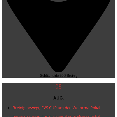
Schützheide 50D Breinig
08
AUG.
Breinig bewegt
,
EVS CUP um den Weforma Pokal
Breinig bewegt
,
EVS CUP um den Weforma Pokal
„Breinig trifft sich“ (Live-Musik mit Nyne Coverband) Eintritt
frei