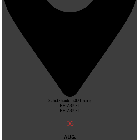
Schützheide 50D Breinig
HEIMSPIEL
HEIMSPIEL
06
AUG.
EVS CUP um den Weforma Pokal
EVS CUP um den Weforma Pokal
SV Breinig Breinigerberg : Germainia Hilfarth